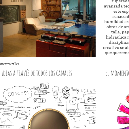
superada
avanzada tec
este esp
renacen
humildad cre
obras de ar
talla, pa
hidraulica 
disciplina
creativo se 
que queremo
Nuestro taller
Ideas a través de todos los canales
El momento