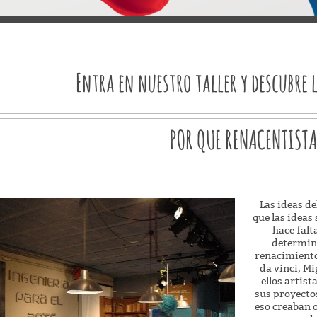
Entra en nuestro taller y descubre 
POR QUE RENACENTIST
Las ideas d
que las ideas
hace falt
determina
renacimiento
da vinci, Mi
ellos artis
sus proyecto
eso creaban 