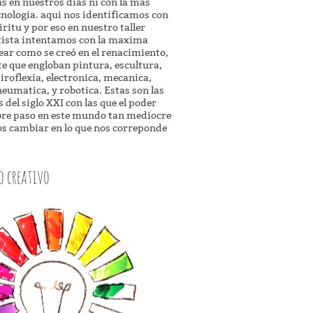
s en nuestros dias ni con la mas
nologia. aqui nos identificamos con
iritu y por eso en nuestro taller
tista intentamos con la maxima
ar como se creó en el renacimiento,
te que engloban pintura, escultura,
piroflexia, electronica, mecanica,
neumatica, y robotica. Estas son las
s del siglo XXI con las que el poder
abre paso en este mundo tan mediocre
s cambiar en lo que nos correponde
 creativo