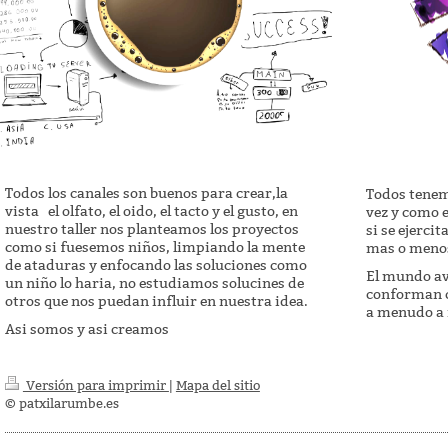
Todos los canales son buenos para crear,la
Todos tene
vista el olfato, el oido, el tacto y el gusto, en
vez y como 
nuestro taller nos planteamos los proyectos
si se ejerci
como si fuesemos niños, limpiando la mente
mas o menos
de ataduras y enfocando las soluciones como
El mundo av
un niño lo haria, no estudiamos solucines de
conforman c
otros que nos puedan influir en nuestra idea.
a menudo a 
Asi somos y asi creamos
Versión para imprimir
|
Mapa del sitio
© patxilarumbe.es